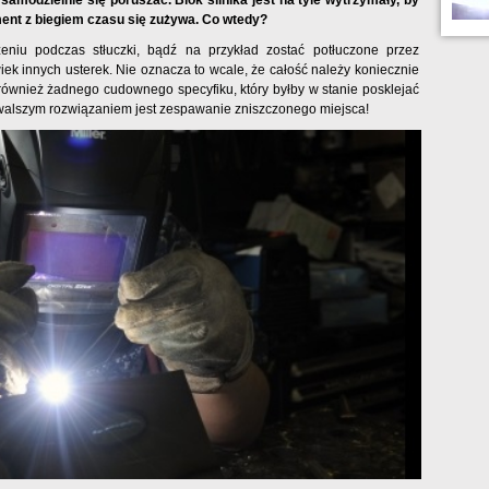
samodzielnie się poruszać. Blok silnika jest na tyle wytrzymały, by
ment z biegiem czasu się zużywa. Co wtedy?
eniu podczas stłuczki, bądź na przykład zostać potłuczone przez
ek innych usterek. Nie oznacza to wcale, że całość należy koniecznie
również żadnego cudownego specyfiku, który byłby w stanie posklejać
rwalszym rozwiązaniem jest zespawanie zniszczonego miejsca!