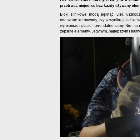
Bez silnika żadna maszyna nie jest w stanie 
przetrwać niejedno, lecz każdy używany ele
Bloki silnikowe mogą pęknąć, ulec uszkodz
oderwane korbowody, czy w wyniku jakichkolwi
wymieniać i płacić horrendalne sumy. Nie ma 
zepsute elementy. Jedynym, najlepszym i najt