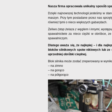
Nasza firma opracowała unikalny sposób spaw
Dzięki najnowszej technologii jesteśmy w sta
maszyn. Przy tym posiadane przez nas sprzęty u
również tymi o nieco większych gabarytach.
Żeliwo
(stop żelaza z węglem i innymi, występ
spawalnictwie za nieco ciężki w obróbce, z
spawalniczym.
Dlatego uważa się, że najlepiej – i dla naj
bloków silnikowych spoiw niklowych lub ze
uprzedniej obróbki cieplnej.
Blok silnika może zostać zreperowany w wynik
– na zimno
– na gorąco
– na półgorąco