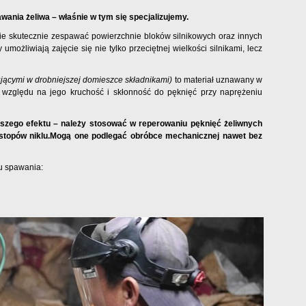
ania żeliwa – właśnie w tym się specjalizujemy.
nie skutecznie zespawać powierzchnie bloków silnikowych oraz innych
możliwiają zajęcie się nie tylko przeciętnej wielkości silnikami, lecz
ującymi w drobniejszej domieszce składnikami)
to materiał uznawany w
e względu na jego kruchość i skłonność do pęknięć przy naprężeniu
lepszego efektu – należy stosować w reperowaniu pęknięć żeliwnych
 stopów niklu.Mogą one podlegać obróbce mechanicznej nawet bez
u spawania: