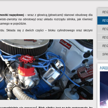
REG
nostki napędowej
– wraz z głowicą
(głowicami)
stanowi obudowę dla
wisto-zwrotny na obrotowy)
oraz układu rozrządu silnika, jak również
REG
 samego w pojeździe.
REG
du. Składa się z dwóch części – bloku cylindrowego oraz skrzyni
RE
REG
SPA
НАШ