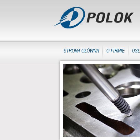
STRONA GŁÓWNA
O FIRMIE
USŁ