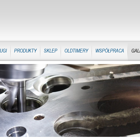
UGI
PRODUKTY
SKLEP
OLDTIMERY
WSPÓŁPRACA
GAL