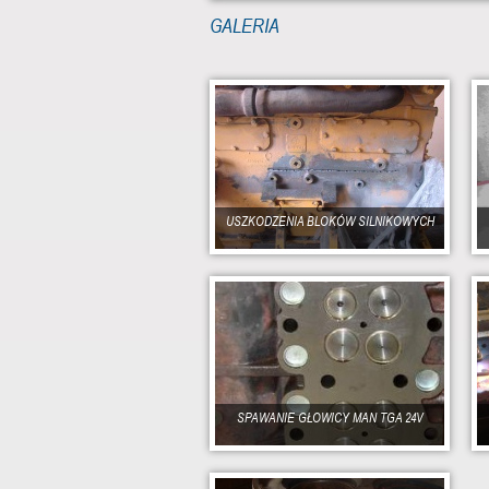
GALERIA
USZKODZENIA BLOKÓW SILNIKOWYCH
SPAWANIE GŁOWICY MAN TGA 24V