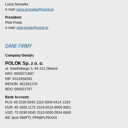
Luiza Sorowka
e-mail:
luiza.sorowka@polok.pl
President:
Piotr Polok
e-mail:
piotr.polok@polok.pl
DANE FIRMY
Company Details:
POLOK Sp. z o. o.
ul. Sowińskiego 3, 44-121 Gliwice
KRS: 0000571897
NIP: 6312658391
REGON: 362281270
BDO: 000021767
Bank Account:
PLN: 49 2030 0045 1110 0000 0414 1220
EUR: 45 1600 1172 1019 6510 6000 0001
USD: 73 2030 0045 3110 0000 0034 6640
BIC (kod SWIFT): PPABPLPKXXX