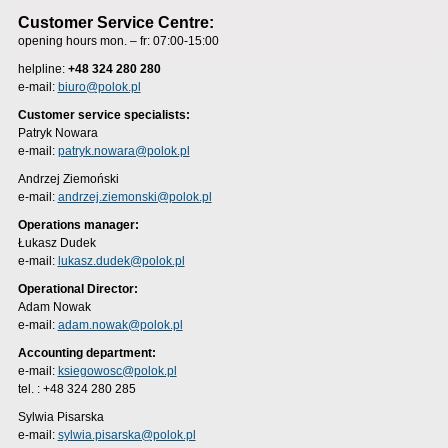
Customer Service Centre:
opening hours mon. – fr: 07:00-15:00
helpline:
+48 324 280 280
e-mail:
biuro@polok.pl
Customer service specialists:
Patryk Nowara
e-mail:
patryk.nowara@polok.pl
Andrzej Ziemoński
e-mail:
andrzej.ziemonski@polok.pl
Operations manager:
Łukasz Dudek
e-mail:
lukasz.dudek@polok.pl
Operational Director:
Adam Nowak
e-mail:
adam.nowak@polok.pl
Accounting department:
e-mail:
ksiegowosc@polok.pl
tel. : +48 324 280 285
Sylwia Pisarska
e-mail:
sylwia.pisarska@polok.pl