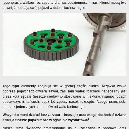
regeneracja wałków rozrządu to dla nas codzienność – nasi klienci mogą być
pewni, że oddają swój pojazd w dobre, fachowe ręce.
Tego typu elementy znajdują się w górnej części silnika. Krzywka wałka
poprzez popychacz otwiera zawór, zaś sam wałek rozrządu napędzany jest
przez koła zębate (jeszcze niedawno stosowane w niektórych samochodach
dostawczych), łańcuch, bądź też zębaty pasek rozrządu. Napęd przechodzi
poprzez jeden z tych elementów od wału korbowego.
Wszystko musi działać bez zarzutu – inaczej z auta mogą dochodzić dziwne
stuki, a finalnie pojazd może w ogóle nie wystartować.
Nasza firma świadczy profesjonalne usługi związane z naprawą oraz